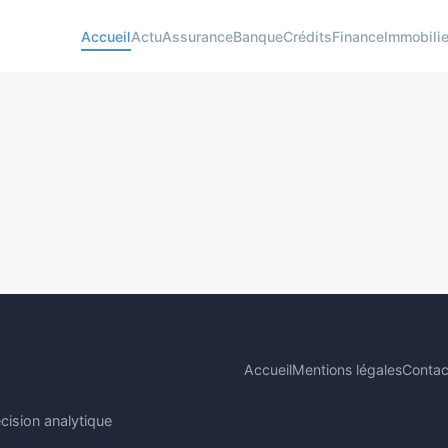
Accueil
Actu
Assurance
Banque
Crédits
Finance
Immobilie
Accueil
Mentions légales
Contac
cision analytique