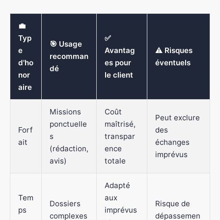
💼
Typ
✅
🎯 Usage
e
Avantag
⚠️ Risques
recomman
d'ho
es pour
éventuels
dé
nor
le client
aire
Missions
Coût
Peut exclure
ponctuelle
maîtrisé,
Forf
des
s
transpar
ait
échanges
(rédaction,
ence
imprévus
avis)
totale
Adapté
Tem
aux
Dossiers
Risque de
ps
imprévus
complexes
dépassemen