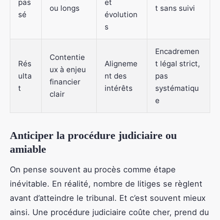
pas
et
ou longs
t sans suivi
sé
évolution
s
Encadremen
Contentie
Rés
Aligneme
t légal strict,
ux à enjeu
ulta
nt des
pas
financier
t
intérêts
systématiqu
clair
e
Anticiper la procédure judiciaire ou
amiable
On pense souvent au procès comme étape
inévitable. En réalité, nombre de litiges se règlent
avant d’atteindre le tribunal. Et c’est souvent mieux
ainsi. Une procédure judiciaire coûte cher, prend du