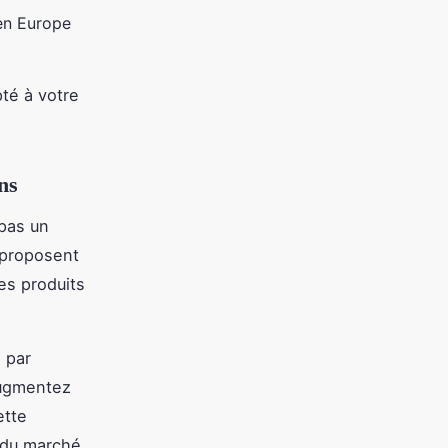
 en Europe
té à votre
ns
 pas un
 proposent
es produits
 par
augmentez
ette
s du marché