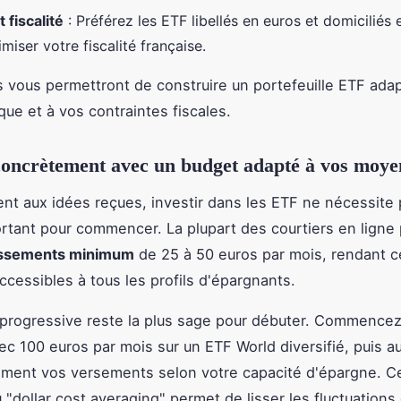
 fiscalité
: Préférez les ETF libellés en euros et domiciliés
miser votre fiscalité française.
s vous permettront de construire un portefeuille ETF adap
sque et à vos contraintes fiscales.
oncrètement avec un budget adapté à vos moye
nt aux idées reçues, investir dans les ETF ne nécessite
ortant pour commencer. La plupart des courtiers en ligne
issements minimum
de 25 à 50 euros par mois, rendant c
accessibles à tous les profils d'épargnants.
progressive reste la plus sage pour débuter. Commencez
c 100 euros par mois sur un ETF World diversifié, puis 
ment vos versements selon votre capacité d'épargne. C
u "dollar cost averaging" permet de lisser les fluctuation