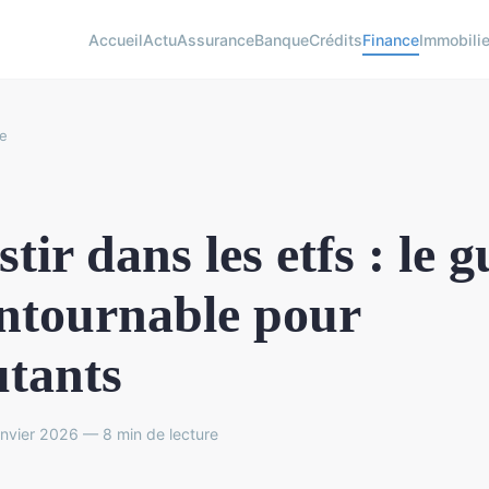
Accueil
Actu
Assurance
Banque
Crédits
Finance
Immobilie
e
stir dans les etfs : le 
ntournable pour
tants
nvier 2026 — 8 min de lecture