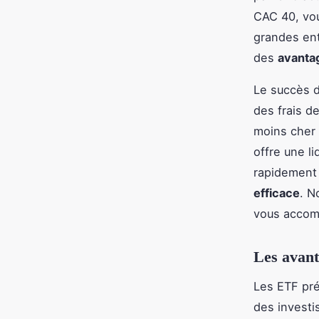
CAC 40, vou
grandes ent
des
avanta
Le succès d
des frais d
moins cher 
offre une l
rapidement 
efficace
. N
vous accom
Les avant
Les ETF pré
des investi