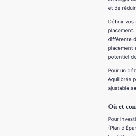
et de réduir
Définir vos
placement. 
différente d
placement e
potentiel d
Pour un déb
équilibrée 
ajustable s
Où et com
Pour invest
(Plan d'Épa