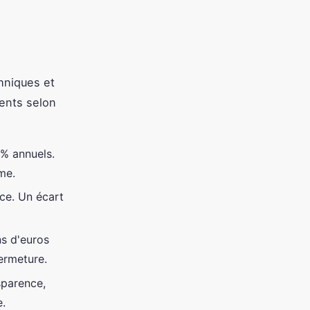
chniques et
ments selon
0% annuels.
me.
ice. Un écart
ns d'euros
fermeture.
sparence,
e.