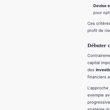
Devise et
pour opti
Ces critère
profil de ri
Débuter c
Contraireme
capital imp
des
invest
financiers 
L'approche 
exemple ave
progressive
stratégie d