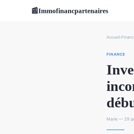
Immofinancpartenaires
📰
Accueil
›
Financ
FINANCE
Inve
inco
débu
Marie — 29 ja