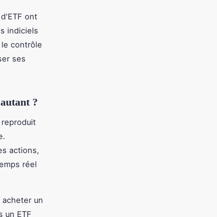
s d'ETF ont
 indiciels
 le contrôle
ser ses
 autant ?
reproduit
e.
s actions,
temps réel
r acheter un
ns un ETF