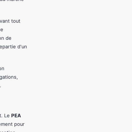
vant tout
he
zon de
epartie d'un
on
gations,
.
s
t. Le
PEA
lement pour