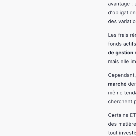
avantage : 
d'obligation
des variatio
Les frais r
fonds actif
de gestion
m
mais elle i
Cependant, 
marché
dem
même tendan
cherchent p
Certains ET
des matièr
tout invest