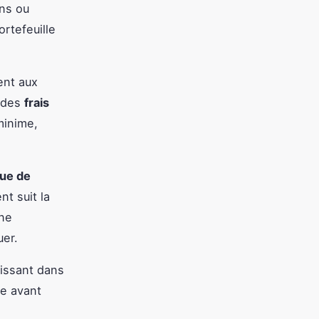
ons ou
ortefeuille
ent aux
t des
frais
minime,
que de
t suit la
 ne
uer.
issant dans
e avant