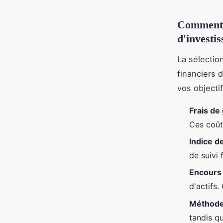
Comment c
d'investi
La sélectio
financiers 
vos objecti
Frais de
Ces coût
Indice d
de suivi 
Encours 
d'actifs.
Méthode 
tandis q