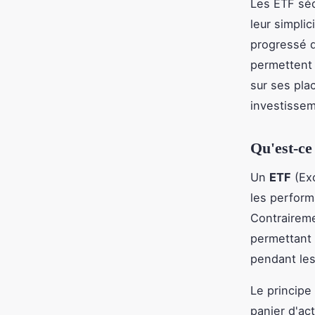
Les ETF séd
leur simplic
progressé d
permettent 
sur ses pla
investissem
Qu'est-ce
Un
ETF
(Exc
les perform
Contraireme
permettant 
pendant les
Le principe
panier d'act