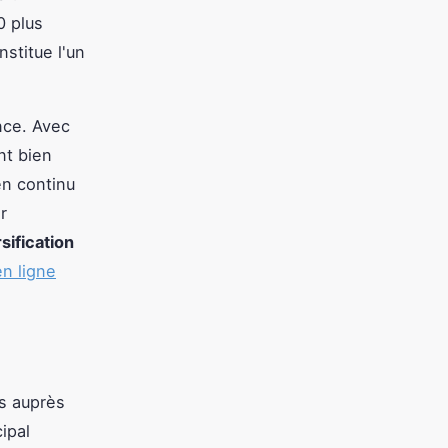
0 plus
stitue l'un
nce. Avec
nt bien
en continu
r
sification
n ligne
ès auprès
ipal